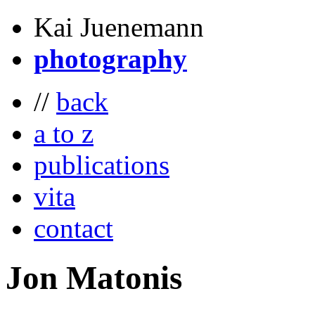
Kai Juenemann
photography
//
back
a to z
publications
vita
contact
Jon
Matonis