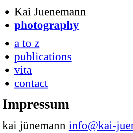
Kai Juenemann
photography
a to z
publications
vita
contact
Impressum
kai jünemann
info@kai-ju